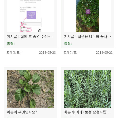
게시글ㅣ질의 후 종명 수정절차
게시글ㅣ질문용 나무와 꽃사진 담기 팁
종명:
종명:
꼬레아/표…
2019-05-23
꼬레아/표…
2019-05-21
이름이 무엇인지요?
화본과(벼과) 동정 요청드립니다.