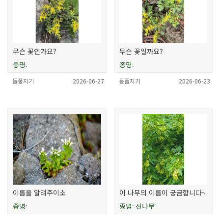
무슨 꽃인가요?
무슨 꽃일까요?
종명:
종명:
들풀지기
2026-06-27
들풀지기
2026-06-23
이름을 알려주이소
이 나무의 이름이 궁금합니다~
종명:
종명: 신나무