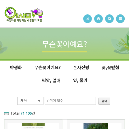
무슨꽃이예요?
야생화
무슨꽃이예요?
폰사진방
꽃,꽃받침
씨앗, 열매
잎, 줄기
제목
Total
71,106
건