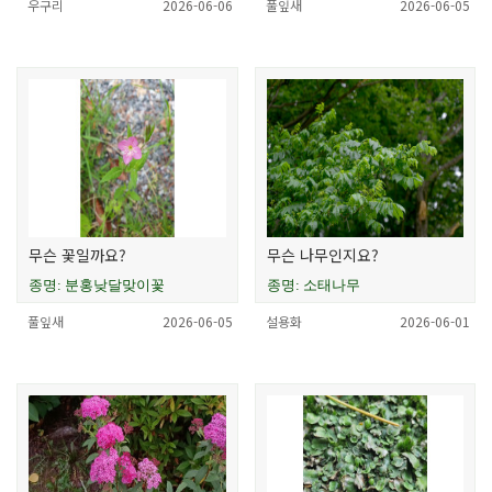
우구리
2026-06-06
풀잎새
2026-06-05
무슨 꽃일까요?
무슨 나무인지요?
종명: 분홍낮달맞이꽃
종명: 소태나무
풀잎새
2026-06-05
설용화
2026-06-01