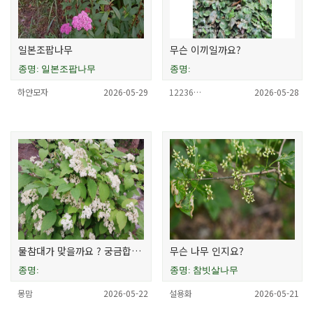
일본조팝나무
무슨 이끼일까요?
종명: 일본조팝나무
종명:
하얀모자
2026-05-29
12236…
2026-05-28
물참대가 맞을까요 ? 궁금합니다
무슨 나무 인지요?
종명:
종명: 참빗살나무
몽맘
2026-05-22
설용화
2026-05-21