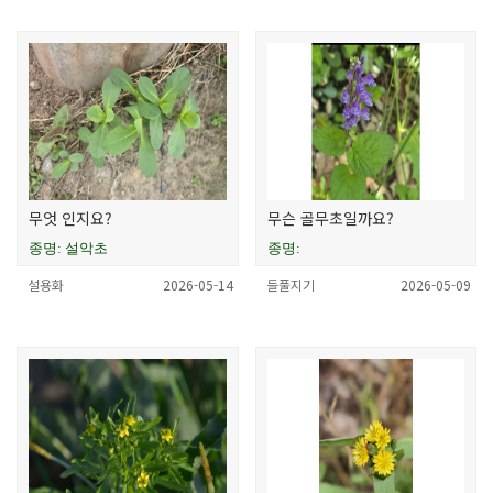
무엇 인지요?
무슨 골무초일까요?
종명: 설악초
종명:
설용화
2026-05-14
들풀지기
2026-05-09