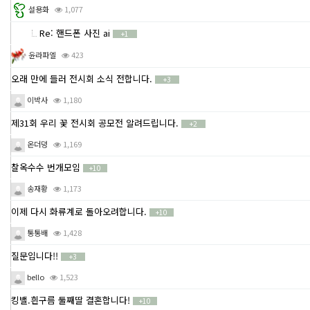
설용화
1,077
Re: 핸드폰 사진 ai
+1
윤라파엘
423
오래 만에 들러 전시회 소식 전합니다.
+3
이박사
1,180
제31회 우리 꽃 전시회 공모전 알려드립니다.
+2
온더덩
1,169
찰옥수수 번개모임
+10
송재황
1,173
이제 다시 화류계로 돌아오려합니다.
+10
통통배
1,428
질문입니다!!
+3
bello
1,523
킹밸.흰구름 둘째딸 결혼합니다!
+10