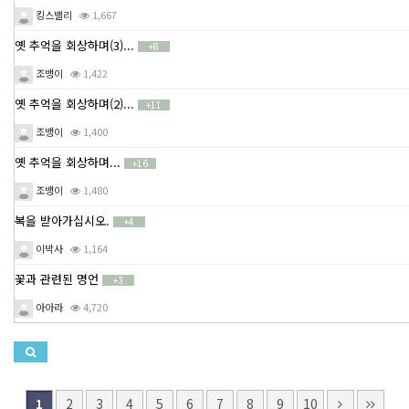
킹스밸리
1,667
옛 추억을 회상하며(3)...
+8
조뱅이
1,422
옛 추억을 회상하며(2)...
+11
조뱅이
1,400
옛 추억을 회상하며...
+16
조뱅이
1,480
복을 받아가십시오.
+4
이박사
1,164
꽃과 관련된 명언
+3
아아라
4,720
2
3
4
5
6
7
8
9
10
1