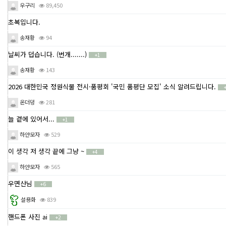
우구리
89,450
초복입니다.
송재황
94
날씨가 덥습니다. (번개.......)
+1
송재황
143
2026 대한민국 정원식물 전시·품평회 '국민 품평단 모집' 소식 알려드립니다.
온더덩
281
늘 곁에 있어서...
+1
하얀모자
529
이 생각 저 생각 끝에 그냥 ~
+4
하얀모자
565
우면산님
+6
설용화
839
핸드폰 사진 ai
+2