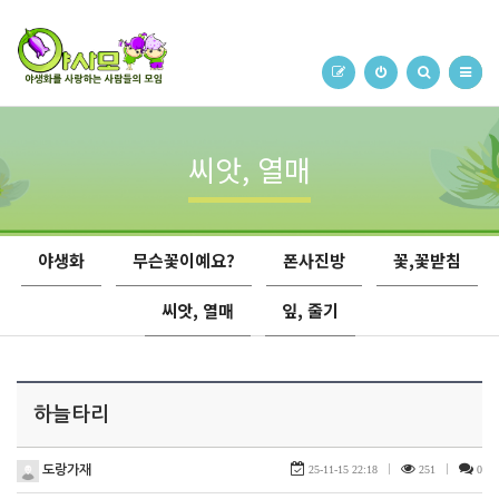
씨앗, 열매
야생화
무슨꽃이예요?
폰사진방
꽃,꽃받침
씨앗, 열매
잎, 줄기
하늘타리
도랑가재
25-11-15 22:18
|
251
|
0