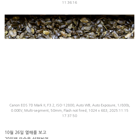
11:36:16
Canon EOS 7D Mark II, F3.2, ISO-12800, Auto WB, Auto Exposure, 1/800s,
0.00EV, Multi-segment, 50mm, Flash not fired, 1024 x 683, 2025:11:15
17:37:50
10월 26일 열매를 보고