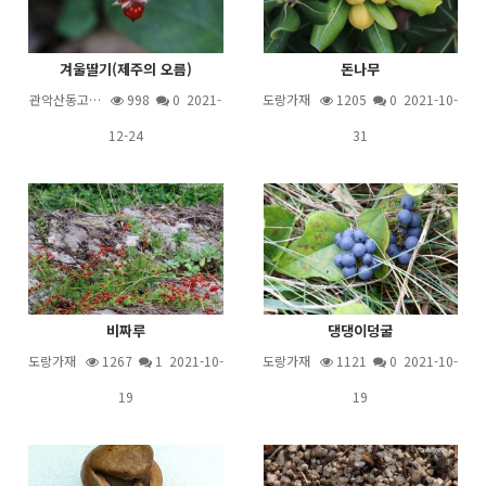
겨울딸기(제주의 오름)
돈나무
관악산동고…
998
0 2021-
도랑가재
1205
0 2021-10-
12-24
31
비짜루
댕댕이덩굴
도랑가재
1267
1
2021-10-
도랑가재
1121
0 2021-10-
19
19