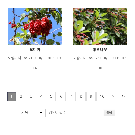
오미자
후박나무
도랑가재
2136
1
2019-09-
도랑가재
3751
1
2019-07-
16
30
2
3
4
5
6
7
8
9
10
1
제목