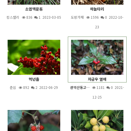
소엽맥문동
하늘타리
킹스밸리
836
1
2023-03-05
도랑가재
1596
0 2022-10-
23
먹넌출
자금우 열매
춘심
892
2
2022-06-29
관악산동고…
1181
0 2021-
12-25