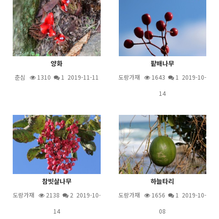
양화
팥배나무
춘심
1310
1
2019-11-11
도랑가재
1643
1
2019-10-
14
참빗살나무
하늘타리
도랑가재
2138
2
2019-10-
도랑가재
1656
1
2019-10-
14
08