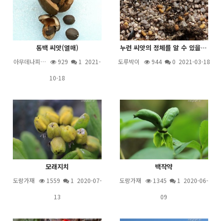
동백 씨앗(열매)
누런 씨앗의 정체를 알 수 있을까요?
아무데나피…
929
1
2021-
도루박이
944
0 2021-03-18
10-18
모래지치
백작약
도랑가재
1559
1
2020-07-
도랑가재
1345
1
2020-06-
13
09