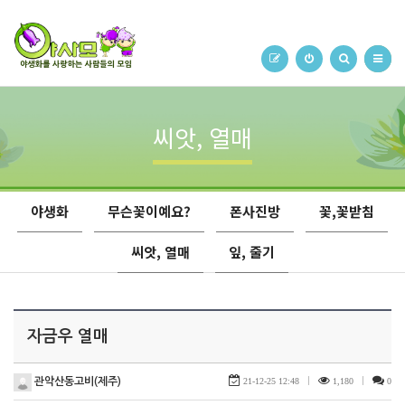
씨앗, 열매
야생화
무슨꽃이예요?
폰사진방
꽃,꽃받침
씨앗, 열매
잎, 줄기
자금우 열매
관악산동고비(제주)
21-12-25 12:48
|
1,180
|
0