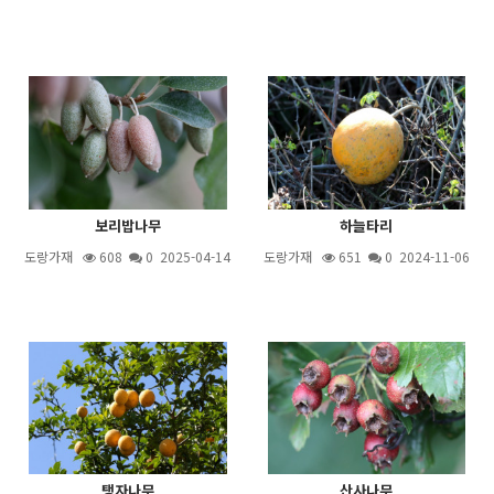
보리밥나무
하늘타리
도랑가재
608
0 2025-04-14
도랑가재
651
0 2024-11-06
탱자나무
산사나무