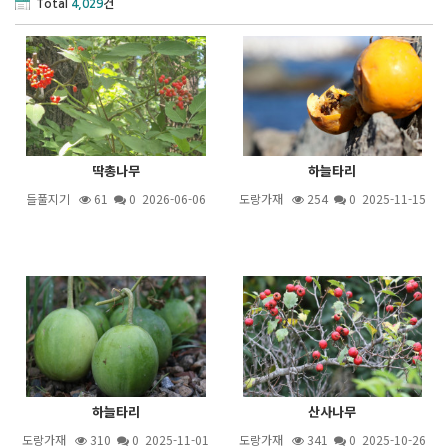
Total
4,029
건
딱총나무
하늘타리
들풀지기
61
0 2026-06-06
도랑가재
254
0 2025-11-15
하늘타리
산사나무
도랑가재
310
0 2025-11-01
도랑가재
341
0 2025-10-26