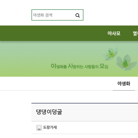
야사모
열
야생화
댕댕이덩굴
도랑가재