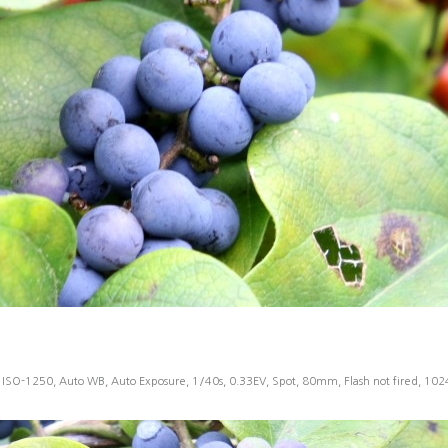
 ISO-1250, Auto WB, Auto Exposure, 1/40s, 0.33EV, Spot, 80mm, Flash not fired, 10