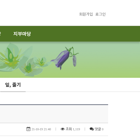
회원가입
로그인
당
지부마당
잎, 줄기
21-10-19 21:40
|
조회
1,119
|
댓글
0