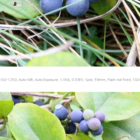
 ISO-1250, Auto WB, Auto Exposure, 1/40s, 0.33EV, Spot, 59mm, Flash not fired, 10