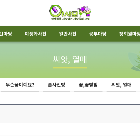
린마당
야생화사진
일반사진
공부마당
정회원마
씨앗, 열매
무슨꽃이예요?
폰사진방
꽃,꽃받침
씨앗, 열매