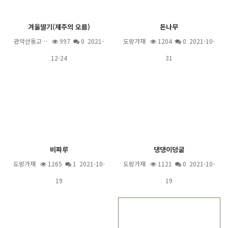
겨울딸기(제주의 오름)
돈나무
관악산동고…
997
0 2021-
도랑가재
1204
0 2021-10-
12-24
31
비짜루
댕댕이덩굴
도랑가재
1265
1
2021-10-
도랑가재
1121
0 2021-10-
19
19