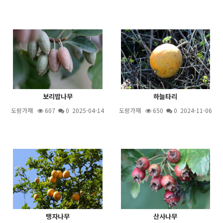
보리밥나무
하늘타리
도랑가재
607
0 2025-04-14
도랑가재
650
0 2024-11-06
탱자나무
산사나무