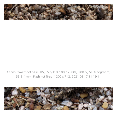
Canon PowerShot SX70 HS, F5.6, ISO-100, 1/500s, 0.00EV, Multi-segment,
35.511mm, Flash not fired, 1200 x 712, 2021:03:17 11:19:11