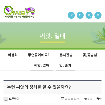
씨앗, 열매
야생화
무슨꽃이예요?
폰사진방
꽃,꽃받침
씨앗, 열매
잎, 줄기
누런 씨앗의 정체를 알 수 있을까요?
도루박이
21-03-18 13:46
|
942
|
0