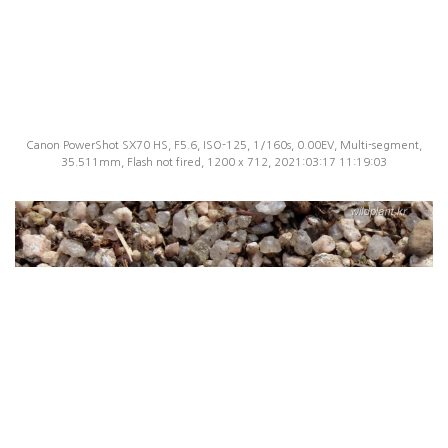
Canon PowerShot SX70 HS, F5.6, ISO-125, 1/160s, 0.00EV, Multi-segment,
35.511mm, Flash not fired, 1200 x 712, 2021:03:17 11:19:03