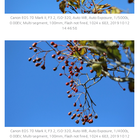
Canon EOS 7D Mark II, F3.2, ISO-320, Auto WB, Auto Exposure, 1/5000s,
0.00EV, Multi-segment, 100mm, Flash not fired, 1024 x 683, 2019:10:12
14:46:58
Canon EOS 7D Mark II, F3.2, ISO-320, Auto WB, Auto Exposure, 1/4000s,
0.00EV, Multi-segment, 100mm, Flash not fired, 1024 x 683, 2019:10:12