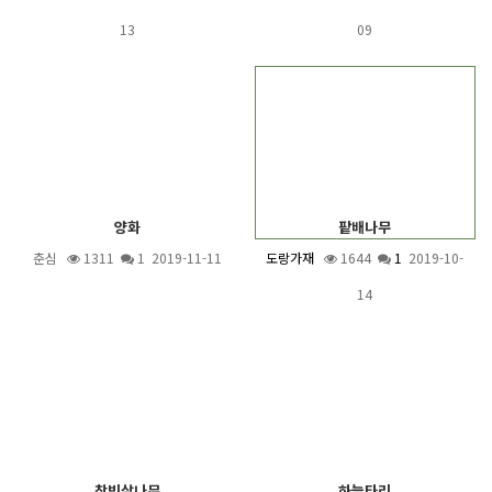
13
09
양화
팥배나무
춘심
1311
1
2019-11-11
도랑가재
1644
1
2019-10-
14
참빗살나무
하늘타리