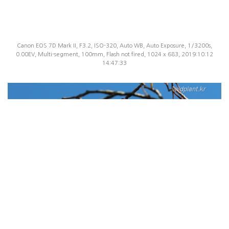
Canon EOS 7D Mark II, F3.2, ISO-320, Auto WB, Auto Exposure, 1/3200s,
0.00EV, Multi-segment, 100mm, Flash not fired, 1024 x 683, 2019:10:12
14:47:33