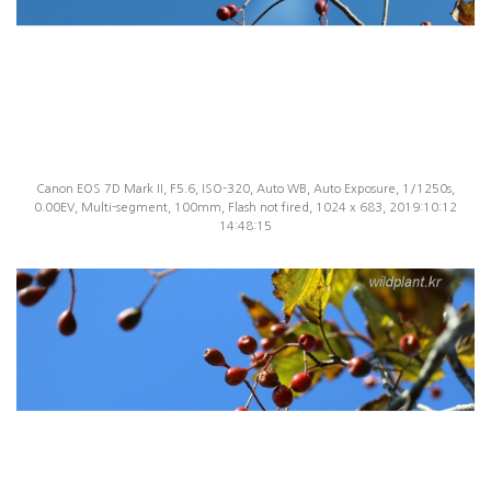
Canon EOS 7D Mark II, F5.6, ISO-320, Auto WB, Auto Exposure, 1/1250s,
0.00EV, Multi-segment, 100mm, Flash not fired, 1024 x 683, 2019:10:12
14:48:15