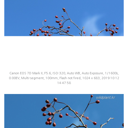
Canon EOS 7D Mark II, F5.6, ISO-320, Auto WB, Auto Exposure, 1/1600s,
0.00EV, Multi-segment, 100mm, Flash not fired, 1024 x 683, 2019:10:12
14:47:58