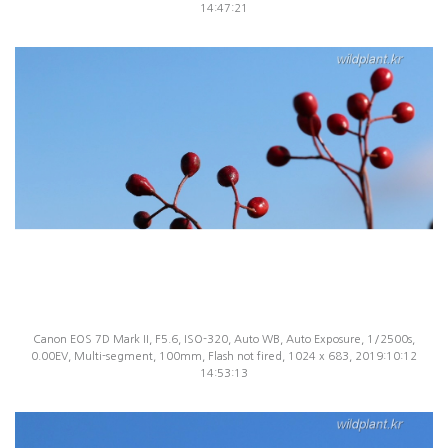
14:47:21
Canon EOS 7D Mark II, F5.6, ISO-320, Auto WB, Auto Exposure, 1/2500s,
0.00EV, Multi-segment, 100mm, Flash not fired, 1024 x 683, 2019:10:12
14:53:13