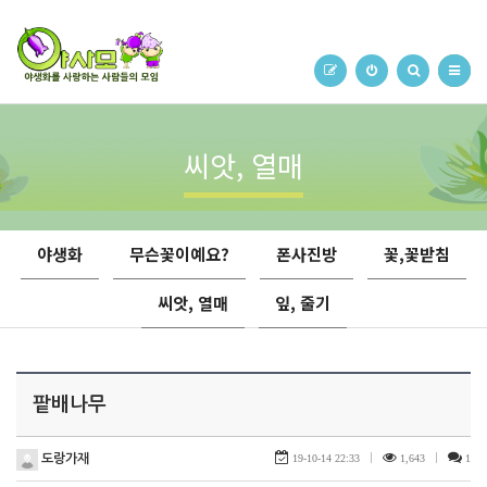
씨앗, 열매
야생화
무슨꽃이예요?
폰사진방
꽃,꽃받침
씨앗, 열매
잎, 줄기
팥배나무
도랑가재
19-10-14 22:33
|
1,643
|
1