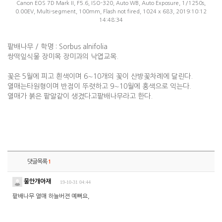
Canon EOS 7D Mark II, F5.6, ISO-320, Auto WB, Auto Exposure, 1/1250s,
0.00EV, Multi-segment, 100mm, Flash not fired, 1024 x 683, 2019:10:12
14:48:34
팥배나무 / 학명 : Sorbus alnifolia
쌍떡잎식물 장미목 장미과의 낙엽교목.
꽃은 5월에 피고 흰색이며 6∼10개의 꽃이 산방꽃차례에 달린다.
열매는타원형이며 반점이 뚜렷하고 9∼10월에 홍색으로 익는다.
열매가 붉은 팥알같이 생겼다고팥배나무라고 한다.
댓글목록
1
물안개아재
19-10-31 04:44
팥배나무 열매 하늘버젼 예뻐요,