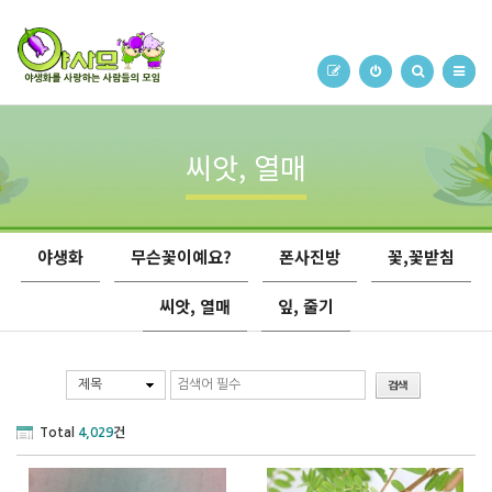
씨앗, 열매
야생화
무슨꽃이예요?
폰사진방
꽃,꽃받침
씨앗, 열매
잎, 줄기
제목
Total
4,029
건