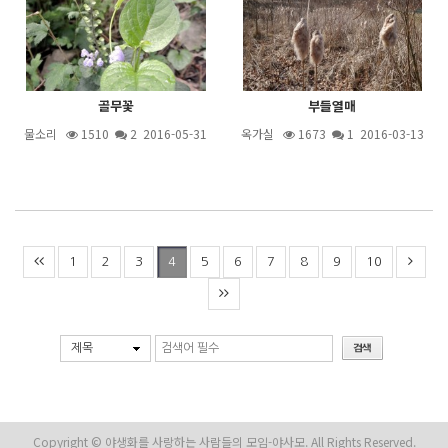
골무꽃
부들열매
물소리
1510
2
2016-05-31
옥가실
1673
1
2016-03-13
1
2
3
5
6
7
8
9
10
4
제목
Copyright © 야생화를 사랑하는 사람들의 모임-야사모. All Rights Reserved.