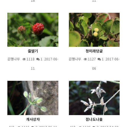
18
11
줄딸기
청미래덩굴
은행나무
1118
1
2017-06-
은행나무
1127
1
2017-06-
11
06
개사상자
점나도나물