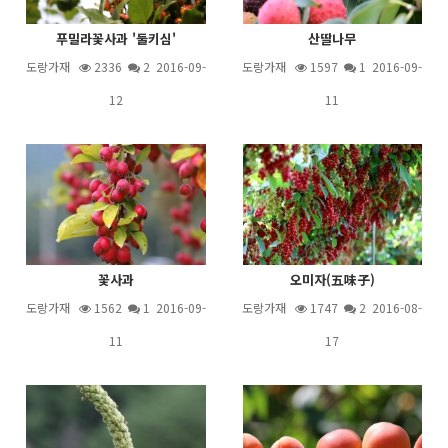
푸밀라꽃사과 '둘키심'
산딸나무
도랑가재
2336
2
2016-09-
도랑가재
1597
1
2016-09-
12
11
꽃사과
오미자(五味子)
도랑가재
1562
1
2016-09-
도랑가재
1747
2
2016-08-
11
17