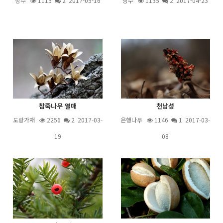
상수
1115
2
2017-05-16
상수
1135
2
2017-04-23
참죽나무 열매
천남성
도랑가재
2256
2
2017-03-
은행나무
1146
1
2017-03-
19
08