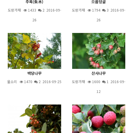
주목(朱木)
으름덩굴
도랑가재
1433
2
2016-09-
도랑가재
1794
3
2016-09-
26
26
백당나무
산사나무
물소리
1470
2
2016-09-25
도랑가재
1600
1
2016-09-
12