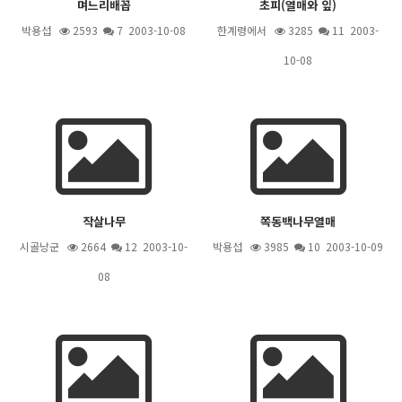
며느리배꼽
초피(열매와 잎)
박용섭
2593
7
2003-10-08
한계령에서
3285
11
2003-
10-08
작살나무
쪽동백나무열매
시골낭군
2664
12
2003-10-
박용섭
3985
10
2003-10-09
08