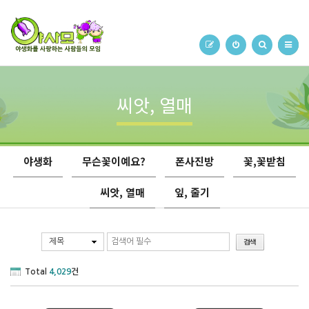
씨앗, 열매
야생화
무슨꽃이예요?
폰사진방
꽃,꽃받침
씨앗, 열매
잎, 줄기
제목
Total
4,029
건