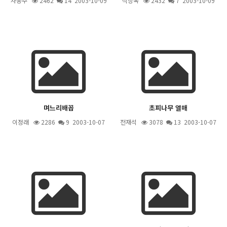
차동주
2462
14
2003-10-09
석상옥
2432
7
2003-10-09
며느리배꼽
초피나무 열매
이정래
2286
9
2003-10-07
전재석
3078
13
2003-10-07