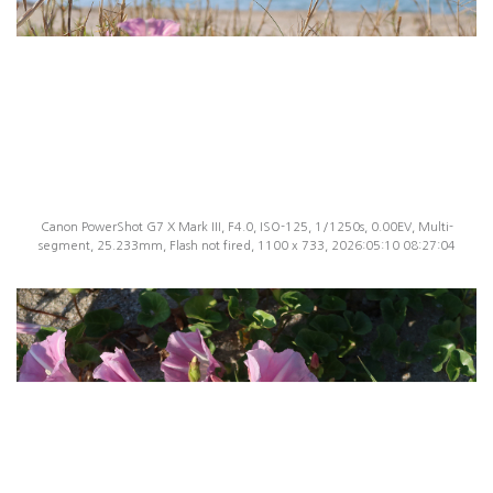
Canon PowerShot G7 X Mark III, F4.0, ISO-125, 1/1250s, 0.00EV, Multi-
segment, 25.233mm, Flash not fired, 1100 x 733, 2026:05:10 08:27:04