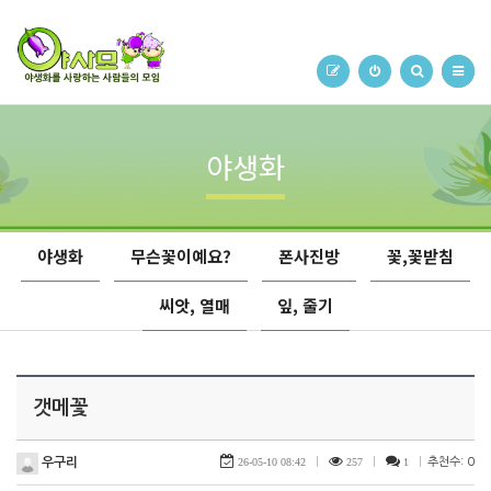
야생화
야생화
무슨꽃이예요?
폰사진방
꽃,꽃받침
씨앗, 열매
잎, 줄기
갯메꽃
우구리
26-05-10 08:42
|
257
|
1
|
추천수: 0