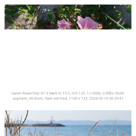
Canon PowerShot G7 X Mark III, F3.5, ISO-125, 1/1600s, 0.00EV, Multi-
segment, 36.8mm, Flash not fired, 1100 x 733, 2026:05:10 08:26:41