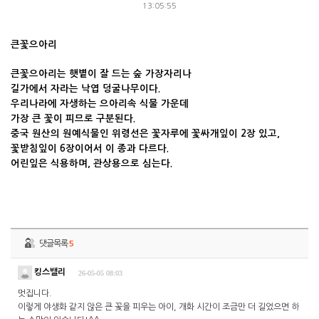
13:05:55
큰꽃으아리
큰꽃으아리는 햇볕이 잘 드는 숲 가장자리나
길가에서 자라는 낙엽 덩굴나무이다.
우리나라에 자생하는 으아리속 식물 가운데
가장 큰 꽃이 피므로 구분된다.
중국 원산의 원예식물인 위령선은 꽃자루에 꽃싸개잎이 2장 있고,
꽃받침잎이 6장이어서 이 종과 다르다.
어린잎은 식용하며, 관상용으로 심는다.
댓글목록
5
킹스밸리
26-05-05 08:03
멋집니다.
이렇게 야생화 같지 않은 큰 꽃을 피우는 아이, 개화 시간이 조금만 더 길었으면 하