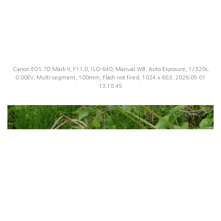
Canon EOS 7D Mark II, F11.0, ISO-640, Manual WB, Auto Exposure, 1/320s,
0.00EV, Multi-segment, 100mm, Flash not fired, 1024 x 683, 2026:05:01
13:18:45