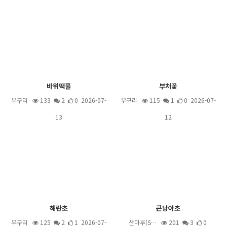
바위떡풀
부처꽃
우구리
133
2
0 2026-07-
우구리
115
1
0 2026-07-
13
12
해란초
큰낭아초
우구리
125
2
1 2026-07-
산마루(S…
201
3
0