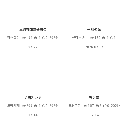
노랑망태말뚝버섯
큰백령풀
킹스밸리
194
4
2 2026-
산마루(S…
192
4
1
07-22
2026-07-17
순비기나무
해란초
도랑가재
209
4
0 2026-
도랑가재
167
3
0 2026-
07-14
07-14