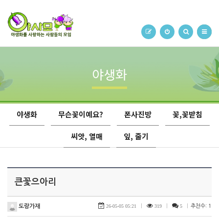
야생화
야생화
무슨꽃이예요?
폰사진방
꽃,꽃받침
씨앗, 열매
잎, 줄기
큰꽃으아리
도랑가재
26-05-05 05:21
|
319
|
5
|
추천수: 1