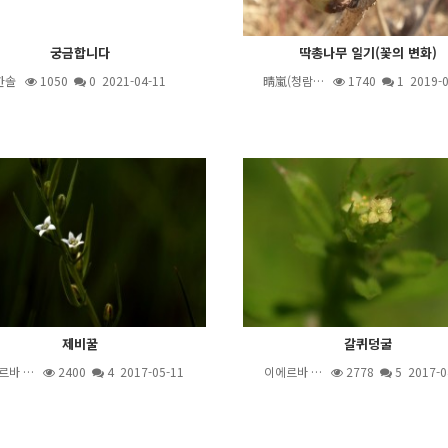
궁금합니다
딱총나무 일기(꽃의 변화)
한솔
1050
0 2021-04-11
晴嵐(청람…
1740
1
2019-0
제비꿀
갈퀴덩굴
르바 …
2400
4
2017-05-11
이에르바 …
2778
5
2017-0