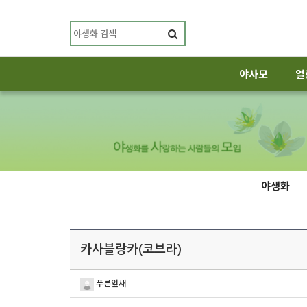
야사모
열
야생화
카사블랑카(코브라)
푸른잎새