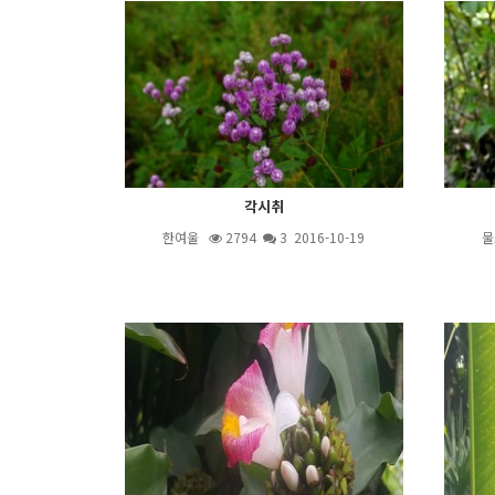
각시취
한여울
2794
3
2016-10-19
물