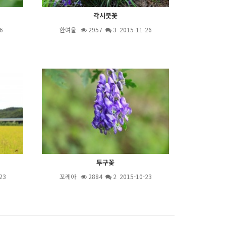
각시붓꽃
6
한여울
2957
3
2015-11-26
투구꽃
23
꼬레아
2884
2
2015-10-23