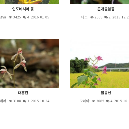
인도네시아 꽃
큰개불알풀
ugya
3425
4
2016-01-05
이초
2568
2
2015-12-2
대흥란
물봉선
레아
3108
3
2015-10-24
꼬레아
3085
4
2015-10-