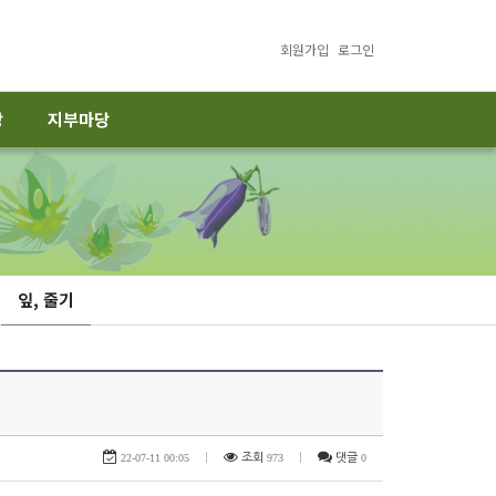
회원가입
로그인
당
지부마당
잎, 줄기
22-07-11 00:05
|
조회
973
|
댓글
0