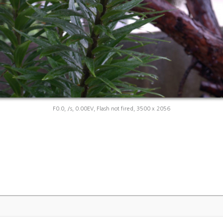
F0.0, /s, 0.00EV, Flash not fired, 3500 x 2056