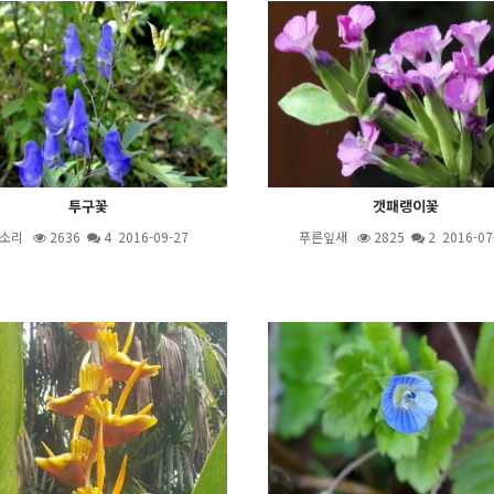
투구꽃
갯패랭이꽃
소리
2636
4
2016-09-27
푸른잎새
2825
2
2016-07