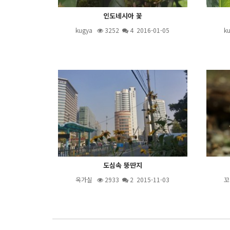
인도네시아 꽃
kugya
3252
4
2016-01-05
k
도심속 뚱딴지
옥가실
2933
2
2015-11-03
꼬