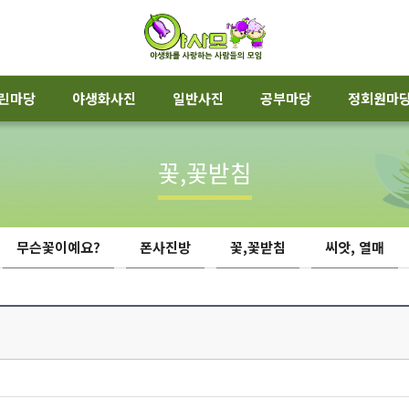
린마당
야생화사진
일반사진
공부마당
정회원마
꽃,꽃받침
무슨꽃이예요?
폰사진방
꽃,꽃받침
씨앗, 열매