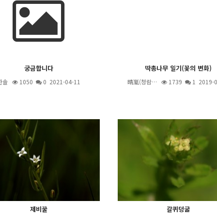
궁금합니다
딱총나무 일기(꽃의 변화)
한솔
1050
0 2021-04-11
晴嵐(청람…
1739
1
2019-0
제비꿀
갈퀴덩굴