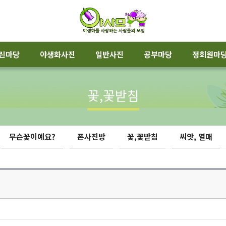
린마당
야생화사진
일반사진
공부마당
정회원마
꽃,꽃받침
무슨꽃이예요?
폰사진방
꽃,꽃받침
씨앗, 열매