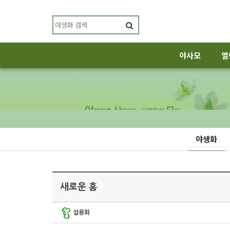
야사모
열
야생화
새로운 홈
설용화