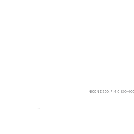
NIKON D800, F14.0, ISO-400,
...