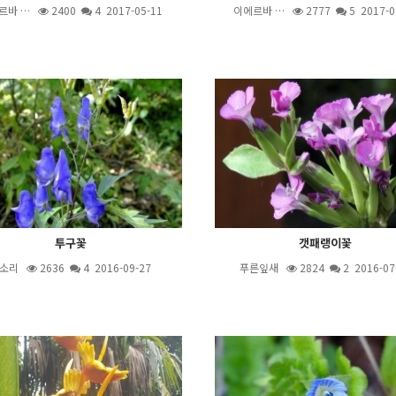
르바 …
2400
4
2017-05-11
이에르바 …
2777
5
2017-0
투구꽃
갯패랭이꽃
소리
2636
4
2016-09-27
푸른잎새
2824
2
2016-07