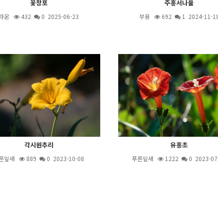
꽃창포
주홍서나물
라온
432
0 2025-06-23
부용
692
1
2024-11-1
각시원추리
유홍초
른잎새
889
0 2023-10-08
푸른잎새
1222
0 2023-07