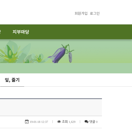
회원가입
로그인
당
지부마당
잎, 줄기
19-01-18 12:37
|
조회
1,629
|
댓글
0