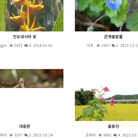
인도네시아 꽃
큰개불알풀
ugya
3425
4
2016-01-05
이초
2567
2
2015-12-2
대흥란
물봉선
레아
3107
3
2015-10-24
꼬레아
3085
4
2015-10-