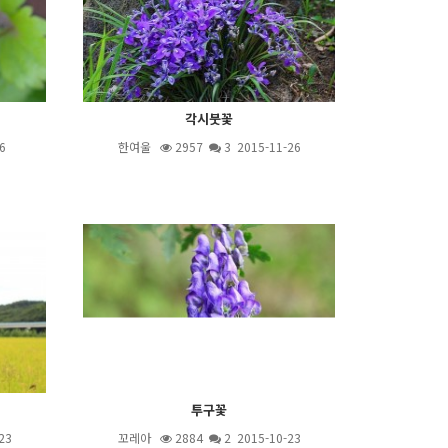
각시붓꽃
6
한여울
2957
3
2015-11-26
투구꽃
23
꼬레아
2884
2
2015-10-23