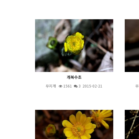
개복수초
무지개
1561
3
2015-02-21
무