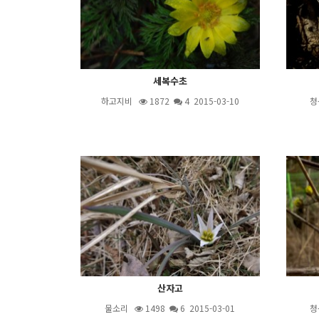
세복수초
하고지비
1872
4
2015-03-10
청
산자고
물소리
1498
6
2015-03-01
청