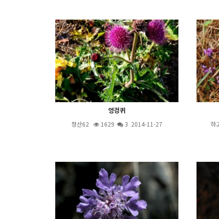
엉겅퀴
청산62
1629
3
2014-11-27
하