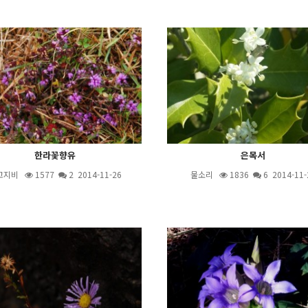
한라꽃향유
은목서
고지비
1577
2
2014-11-26
물소리
1836
6
2014-11-