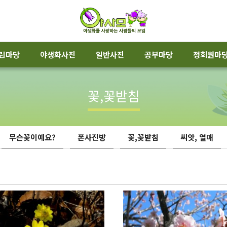
린마당
야생화사진
일반사진
공부마당
정회원마
꽃,꽃받침
무슨꽃이예요?
폰사진방
꽃,꽃받침
씨앗, 열매