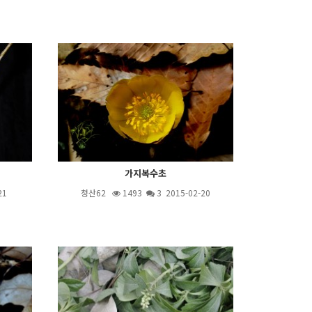
가지복수초
21
청산62
1493
3
2015-02-20