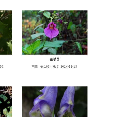
물봉선
20
창원
1614
3
2014-11-13