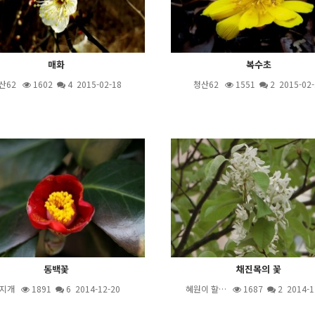
매화
복수초
산62
1602
4
2015-02-18
청산62
1551
2
2015-02-
동백꽃
채진목의 꽃
지개
1891
6
2014-12-20
혜원이 할…
1687
2
2014-1