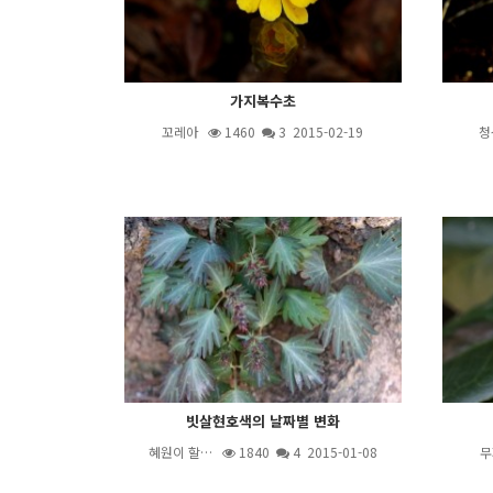
가지복수초
꼬레아
1460
3
2015-02-19
청
빗살현호색의 날짜별 변화
혜원이 할…
1840
4
2015-01-08
무