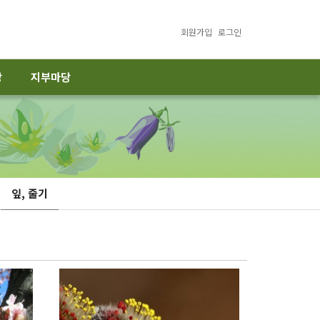
회원가입
로그인
당
지부마당
잎, 줄기