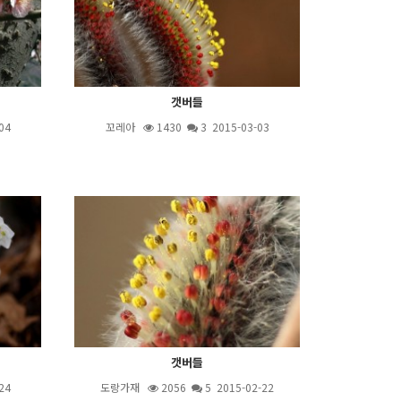
갯버들
04
꼬레아
1430
3
2015-03-03
갯버들
24
도랑가재
2056
5
2015-02-22