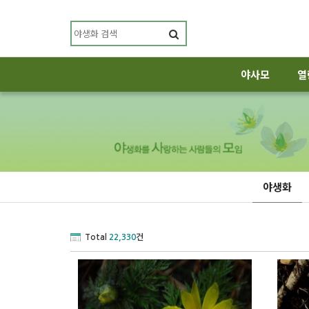
야사모
열
야생화
Total
22,330
건