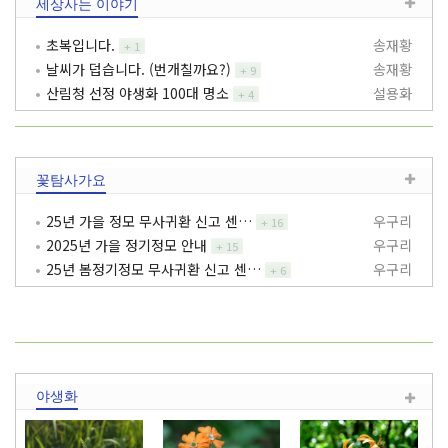
세상사는 이야기
초복입니다.
송재황
+
1
날씨가 덥습니다. (번개칠까요?)
송재황
+
9
산림청 선정 야생화 100대 명소
설용화
+
4
꽃탐사가요
25년 가을 정모 무사귀환 신고 센…
우구리
+
16
2025년 가을 정기정모 안내
우구리
+
15
25년 봄정기정모 무사귀환 신고 센…
우구리
+
6
야생화