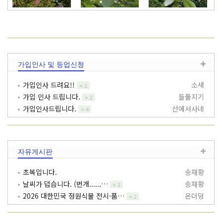
꼬리조팝나무
노각나무
태산목
가입인사 및 등업신청
가입인사 드려요!!
소새
+
1
가입 인사 드립니다.
들풀지기
+
2
가입인사드립니다.
산에서사네
+
4
자유게시판
초복입니다.
송재황
날씨가 덥습니다. (번개......…
송재황
+
1
2026 대한민국 정원식물 전시·품…
온더덩
+
2