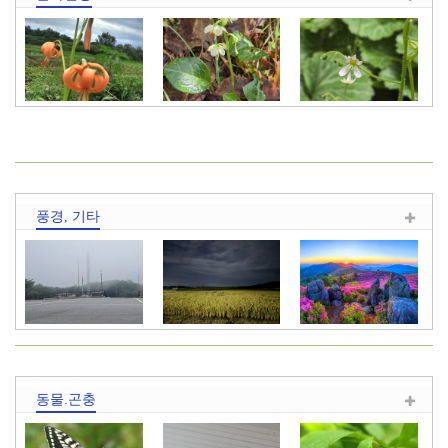
무엇인지요?
동정 요…
땅나리
노루발
바위취
(Lilium c…
풍경, 기타
보현산
만추
초암산
동물.곤충
주차장