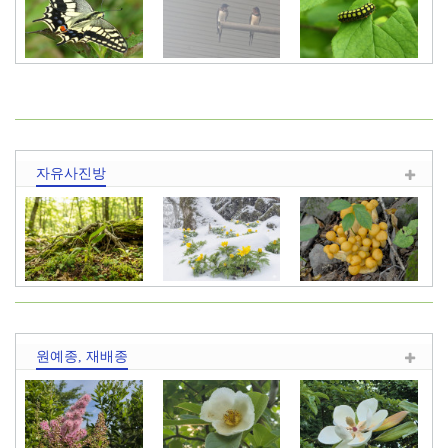
산호랑나비
제비
뒤흰띠알락나
방
자유사진방
죽백란
참 재미있는
갈황색미치광
원예종, 재배종
Ai의 세…
이버섯