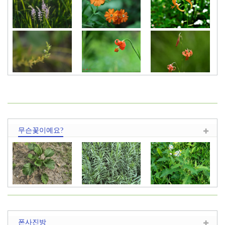
무릇
동자꽃
말나리
제비꿀
땅나리
땅나리
무슨꽃이예요?
이름이
화본과(벼과)
도깨비가지
폰사진방