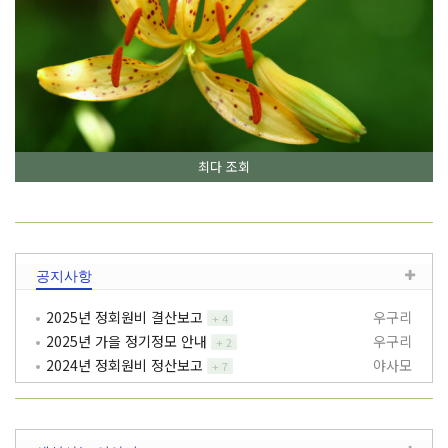
최다 조회
공지사항
2025년 정회원비 결산보고
우구리
+
4
2025년 가을 정기정모 안내
우구리
+
2
2024년 정회원비 정산보고
야사모
+
7